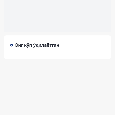
Энг кўп ўқилаётган