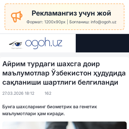
Рекламангиз учун жой
Формат: 1200x90px | Боғланиш: info@ogoh.uz
Айрим турдаги шахсга доир
маълумотлар Ўзбекистон ҳудудида
сақланиши шартлиги белгиланди
27.03.2026 18:12
162
Бунга шахсларнинг биометрик ва генетик
маълумотлари ҳам киради.