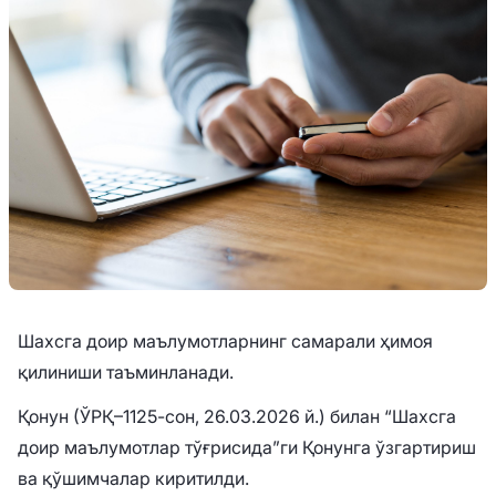
Шахсга доир маълумотларнинг самарали ҳимоя
қилиниши таъминланади.
Қонун (ЎРҚ–1125-сон, 26.03.2026 й.) билан “Шахсга
доир маълумотлар тўғрисида”ги Қонунга ўзгартириш
ва қўшимчалар киритилди.