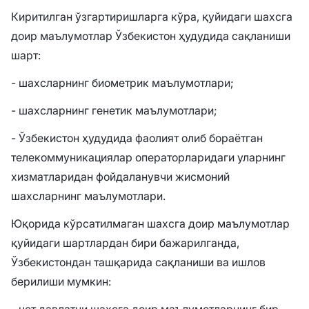
Киритилган ўзгартиришларга кўра, қуйидаги шахсга
доир маълумотлар Ўзбекистон ҳудудида сақланиши
шарт:
- шахсларнинг биометрик маълумотлари;
- шахсларнинг генетик маълумотлари;
- Ўзбекистон ҳудудида фаолият олиб бораётган
телекоммуникациялар операторларидаги уларнинг
хизматларидан фойдаланувчи жисмоний
шахсларнинг маълумотлари.
Юқорида кўрсатилмаган шахсга доир маълумотлар
қуйидаги шартлардан бири бажарилганда,
Ўзбекистондан ташқарида сақланиши ва ишлов
берилиши мумкин:
- чет давлатни шахсга доир маълумотларнинг бир