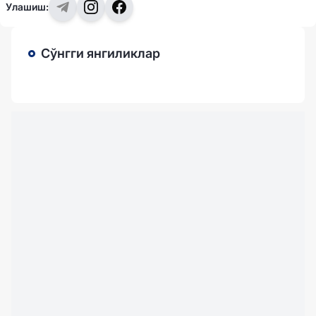
Улашиш:
Сўнгги янгиликлар