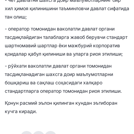
хил ҳимоя қилинишини таъминловчи давлат сифатида
тан олиш;
- оператор томонидан ваколатли давлат органи
тасдиқлайдиган талабларга жавоб берувчи стандарт
шартномавий шартлар ёки мажбурий корпоратив
қоидалар қабул қилиниши ва уларга риоя этилиши;
- рўйхати ваколатли давлат органи томонидан
тасдиқланадиган шахсга доир маълумотларни
бошқариш ва сақлаш соҳасидаги халқаро
стандартларга оператор томонидан риоя этилиши.
Қонун расмий эълон қилинган кундан эътиборан
кучга киради.