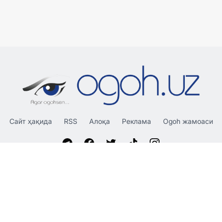
Сайт ҳақида
RSS
Алоқа
Реклама
Ogoh жамоаси
«OGOH.UZ»
сайтида эълон қилинган материаллардан
нусха кўчириш, тарқатиш ва бошқа шаклларда фойдаланиш
фақат таҳририят ёзма розилиги билан амалга оширилиши
мумкин.
© 2026 Ogoh.uz