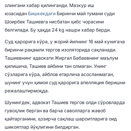
олингани хабар қилинганди. Мазкур иш
юзасидан
Бишкекдаги
Биринчи май тумани суди
Шоирбек Ташиевга нисбатан ҳибс чорасини
белгилади. Бу ҳақда 24 kg нашри хабар берди.
Суд қарорига кўра, у жорий йилнинг 16 май кунигача
биринчи рақамли тергов изоляторида сақланади.
Ташиевнинг адвокати Жиргал Бабаевнинг маълум
қилишича, Ташиев айбини тан олмаган. Унинг
сўзларига кўра, айблов етарлича асосланмаган,
шунинг учун ҳимоя суд қарорига апелляция беришни
режалаштирмоқда.
Шунингдек, адвокат Ташиев тергов олди сўровларда
гувоҳлик берган ва барча саволларга жавоб
қайтарганини, ҳозирча сақлаш шароитларига оид
шикоятлар йўқлигини билдирган.