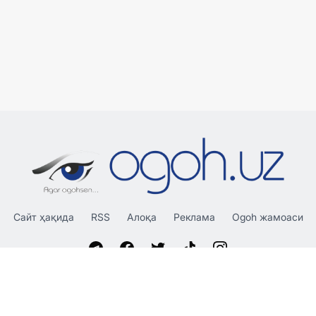
Сайт ҳақида
RSS
Алоқа
Реклама
Ogoh жамоаси
«OGOH.UZ»
сайтида эълон қилинган материаллардан
нусха кўчириш, тарқатиш ва бошқа шаклларда фойдаланиш
фақат таҳририят ёзма розилиги билан амалга оширилиши