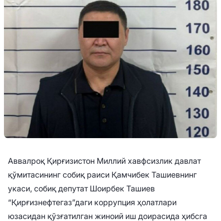
Аввалроқ Қирғизистон Миллий хавфсизлик давлат
қўмитасининг собиқ раиси Қамчибек Ташиевнинг
укаси, собиқ депутат Шоирбек Ташиев
“Қирғизнефтегаз”даги коррупция ҳолатлари
юзасидан қўзғатилган жиноий иш доирасида ҳибсга