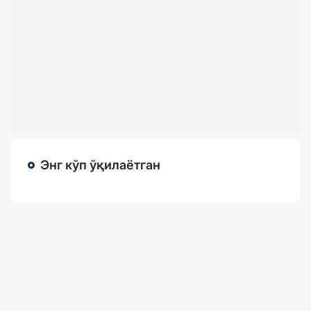
Энг кўп ўқилаётган