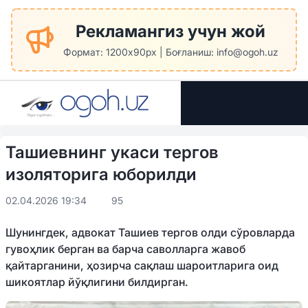
Рекламангиз учун жой
Формат: 1200x90px | Боғланиш: info@ogoh.uz
Ташиевнинг укаси тергов
изоляторига юборилди
02.04.2026 19:34
95
Шунингдек, адвокат Ташиев тергов олди сўровларда
гувоҳлик берган ва барча саволларга жавоб
қайтарганини, ҳозирча сақлаш шароитларига оид
шикоятлар йўқлигини билдирган.