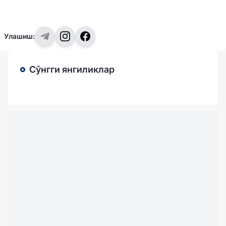
Улашиш:
Сўнгги янгиликлар