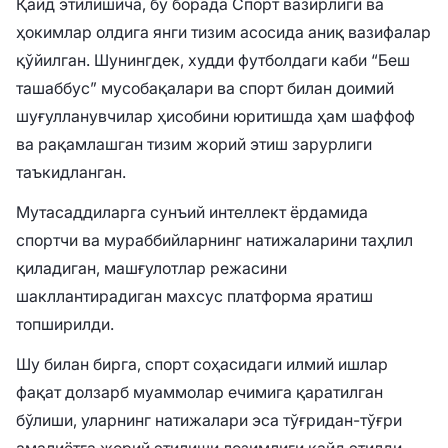
Қайд этилишича, бу борада Спорт вазирлиги ва
ҳокимлар олдига янги тизим асосида аниқ вазифалар
қўйилган. Шунингдек, худди футболдаги каби “Беш
ташаббус” мусобақалари ва спорт билан доимий
шуғулланувчилар ҳисобини юритишда ҳам шаффоф
ва рақамлашган тизим жорий этиш зарурлиги
таъкидланган.
Мутасаддиларга сунъий интеллект ёрдамида
спортчи ва мураббийларнинг натижаларини таҳлил
қиладиган, машғулотлар режасини
шакллантирадиган махсус платформа яратиш
топширилди.
Шу билан бирга, спорт соҳасидаги илмий ишлар
фақат долзарб муаммолар ечимига қаратилган
бўлиши, уларнинг натижалари эса тўғридан-тўғри
амалиётга жорий этилиши лозимлиги қайд этилди.