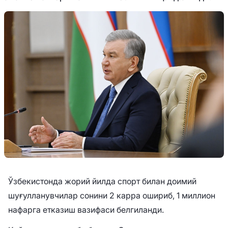
Ўзбекистонда жорий йилда спорт билан доимий
шуғулланувчилар сонини 2 карра ошириб, 1 миллион
нафарга етказиш вазифаси белгиланди.