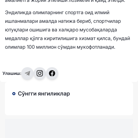
Эндиликда олимларнинг спортга оид илмий
ишланмалари амалда натижа бериб, спортчилар
ютуқлари ошишига ва халқаро мусобақаларда
медаллар қўлга киритилишига хизмат қилса, бундай
олимлар 100 миллион сўмдан мукофотланади.
Улашиш:
Сўнгги янгиликлар