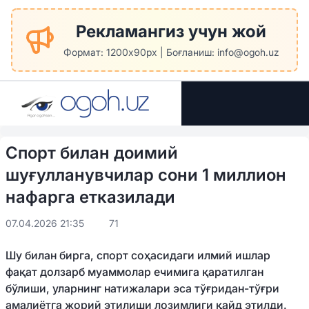
Рекламангиз учун жой
Формат: 1200x90px | Боғланиш: info@ogoh.uz
Спорт билан доимий
шуғулланувчилар сони 1 миллион
нафарга етказилади
07.04.2026 21:35
71
Шу билан бирга, спорт соҳасидаги илмий ишлар
фақат долзарб муаммолар ечимига қаратилган
бўлиши, уларнинг натижалари эса тўғридан-тўғри
амалиётга жорий этилиши лозимлиги қайд этилди.