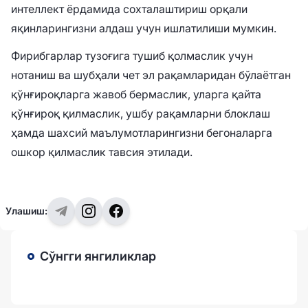
интеллект ёрдамида сохталаштириш орқали
яқинларингизни алдаш учун ишлатилиши мумкин.
Фирибгарлар тузоғига тушиб қолмаслик учун
нотаниш ва шубҳали чет эл рақамларидан бўлаётган
қўнғироқларга жавоб бермаслик, уларга қайта
қўнғироқ қилмаслик, ушбу рақамларни блоклаш
ҳамда шахсий маълумотларингизни бегоналарга
ошкор қилмаслик тавсия этилади.
Улашиш:
Сўнгги янгиликлар