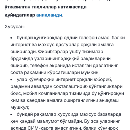
ўтказилган таҳлиллар натижасида
қуйидагилар
аниқланди
.
Хусусан:
бундай қўнғироқлар оддий телефон эмас, балки
интернет ва махсус дастурлар орқали амалга
оширилади. Фирибгарлар ушбу тизимлар
ёрдамида ўзларининг ҳақиқий рақамларини
яшириб, телефон экранида исталган давлатнинг
сохта рақамини кўрсатишлари мумкин;
улар қўнғироқни интернет орқали юбориб,
рақамни аввалдан сохталаштириб қўйганликлари
боис, мобил компаниялар тизимида бу қўнғироқни
ким ва қаердан амалга оширганлигини аниқлаш
мушкул;
бундай рақамлар хусусида махсус базаларда
ҳеч қандай маълумот бўлмайди. Бу эса уларнинг
аслида СИМ-карта эмаслигини, балки қўнғироқ