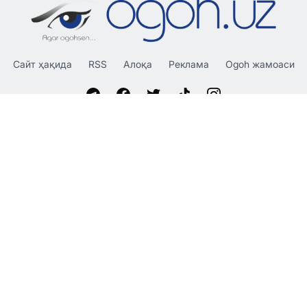
Сайт ҳақида
RSS
Алоқа
Реклама
Ogoh жамоаси
«OGOH.UZ»
сайтида эълон қилинган материаллардан
нусха кўчириш, тарқатиш ва бошқа шаклларда фойдаланиш
фақат таҳририят ёзма розилиги билан амалга оширилиши
мумкин.
© 2026 Ogoh.uz
Таҳририят:
Ҳамкорлик учун: