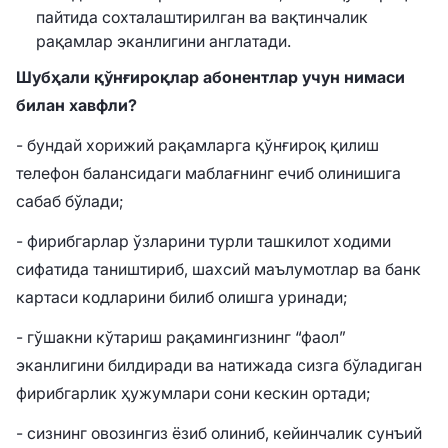
пайтида сохталаштирилган ва вақтинчалик
рақамлар эканлигини англатади.
Шубҳали қўнғироқлар абонентлар учун нимаси
билан хавфли?
- бундай хорижий рақамларга қўнғироқ қилиш
телефон балансидаги маблағнинг ечиб олинишига
сабаб бўлади;
- фирибгарлар ўзларини турли ташкилот ходими
сифатида таништириб, шахсий маълумотлар ва банк
картаси кодларини билиб олишга уринади;
- гўшакни кўтариш рақамингизнинг “фаол”
эканлигини билдиради ва натижада сизга бўладиган
фирибгарлик ҳужумлари сони кескин ортади;
- сизнинг овозингиз ёзиб олиниб, кейинчалик сунъий