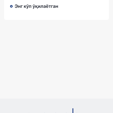
Энг кўп ўқилаётган