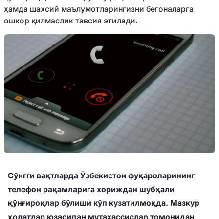
ҳамда шахсий маълумотларингизни бегоналарга
ошкор қилмаслик тавсия этилади.
Сўнгги вақтларда Ўзбекистон фуқароларининг
телефон рақамларига хориждан шубҳали
қўнғироқлар бўлиши кўп кузатилмоқда. Мазкур
ҳолатлар юзасидан мутахассислар томонидан