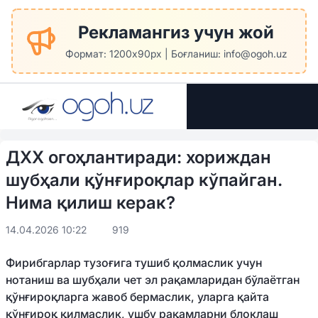
Рекламангиз учун жой
Формат: 1200x90px | Боғланиш: info@ogoh.uz
ДХХ огоҳлантиради: хориждан
шубҳали қўнғироқлар кўпайган.
Нима қилиш керак?
14.04.2026 10:22
919
Фирибгарлар тузоғига тушиб қолмаслик учун
нотаниш ва шубҳали чет эл рақамларидан бўлаётган
қўнғироқларга жавоб бермаслик, уларга қайта
қўнғироқ қилмаслик, ушбу рақамларни блоклаш