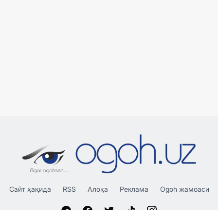
Сайт ҳақида
RSS
Алоқа
Реклама
Ogoh жамоаси