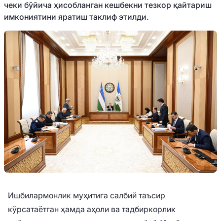
чеки бўйича ҳисобланган кешбекни тезкор қайтариш
имкониятини яратиш таклиф этилди.
Ишбилармонлик муҳитига салбий таъсир
кўрсатаётган ҳамда аҳоли ва тадбиркорлик