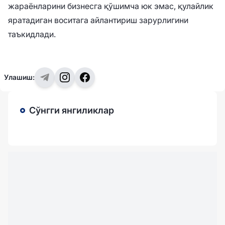
жараёнларини бизнесга қўшимча юк эмас, қулайлик
яратадиган воситага айлантириш зарурлигини
таъкидлади.
Улашиш:
Сўнгги янгиликлар