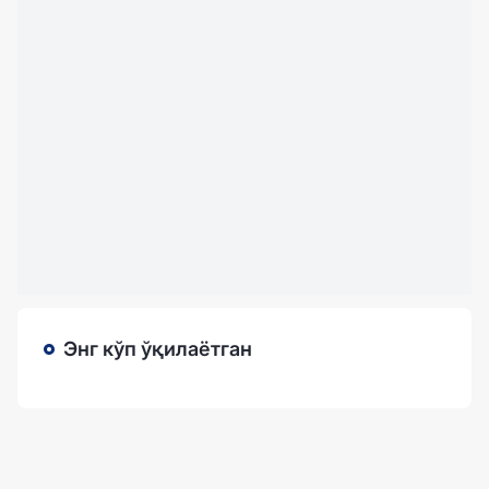
Энг кўп ўқилаётган