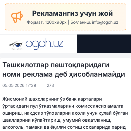
Рекламангиз учун жой
Формат: 1200x90px | Боғланиш: info@ogoh.uz
Ташкилотлар пештоқларидаги
номи реклама деб ҳисобланмайди
05.05.2026 17:39
273
Жисмоний шахсларнинг ўз банк карталари
ўртасидаги пул ўтказмаларини комиссиясиз амалга
ошириш, нақдсиз тўловларни аҳоли учун қулай бўлган
шаклларини кўпайтириш, умумий овқатланиш,
алкоголь, тамаки ва ёқилғи сотиш соҳаларида харид