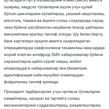
ошириш, нақдсиз тўловларни аҳоли учун қулай
бўлган шаклларини кўпайтириш, умумий овқатланиш,
алкоголь, тамаки ва ёқилғи сотиш соҳаларида харид
чеки бўйича ҳисобланган кешбекни тезкор қайтариш
имкониятини яратиш таклиф этилди. Шу билан бирга,
банк карталари орқали амалга ошириладиган
операцияларда хавфсизликни таъминлаш мақсадида
жорий этилган антифрод SMS-хабарномалар бўйича
харажатларни қайта кўриб чиқиш, мобил
иловалардаги хабарномалар ёки биометрик
идентификация каби муқобил ечимлардан
фойдаланиш таклиф қилинди.
Президент тадбиркорлик учун ортиқча тўсиқларни
камайтириш, назорат ва тартибга солиш
механизмларини соддалаштириш, рақамлаштириш