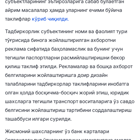
субъектларининг эътирозларига сабаб бўлаётган
айрим масалалар ҳамда уларнинг ечими бўйича
таклифлар
кўриб чиқилди.
Тадбиркорлик субъектининг номи ва фаолият тури
тўғрисида бинога жойлаштирилган ахборотни
реклама сифатида баҳоламаслик ва бунинг учун
тегишли паспортларни расмийлаштиришни бекор
қилиш таклиф этилди. Рекламалар ва бошқа ахборот
белгиларини жойлаштиришга доир дизайн
талабларини тадбиркорлар таклифларини инобатга
олган ҳолда босқичма-босқич жорий этиш, юридик
шахсларга тегишли транспорт воситаларига ўз савдо
белгисини жойлаштириш тартибини соддалаштириш
ташаббуси илгари сурилди.
Жисмоний шахсларнинг ўз банк карталари
ўртасидаги пул ўтказмаларини комиссиясиз амалга