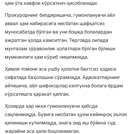
ҳам ўта хавфли кўрсаткич ҳисобланади.
Прокурорнинг билдиришича, гумонланувчи аёл
аввал ҳам набирасига нисбатан шафқатсиз
муносабатда бўлган ва уни бошқа болалардан
ажратган ҳолда камситган. Терговда оилада
мунтазам зўравонлик ҳолатлари бўлган бўлиши
мумкинлиги ҳам кўриб чиқилмоқда.
Ҳимоя томони эса ушбу ҳолатни бахтсиз ҳодиса
сифатида баҳолашни сўрамоқда. Адвокатларнинг
айтишича, аёл шифокорлар келгунча болага ёрдам
кўрсатишга ҳаракат қилган.
Ҳозирда ҳар икки гумонланувчи ҳибсда
сақланмоқда. Бувига нисбатан ҳукм кейинроқ эълон
қилиниши кутилмоқда, онага оид иш бўйича суд
жараёни эса ҳали бошланмаган.