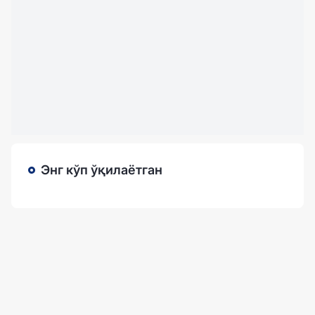
Энг кўп ўқилаётган