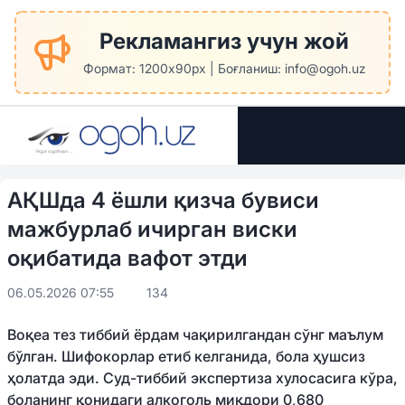
Рекламангиз учун жой
Формат: 1200x90px | Боғланиш: info@ogoh.uz
АҚШда 4 ёшли қизча бувиси
мажбурлаб ичирган виски
оқибатида вафот этди
06.05.2026 07:55
134
Воқеа тез тиббий ёрдам чақирилгандан сўнг маълум
бўлган. Шифокорлар етиб келганида, бола ҳушсиз
ҳолатда эди. Суд-тиббий экспертиза хулосасига кўра,
боланинг қонидаги алкоголь миқдори 0,680