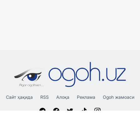
Сайт ҳақида
RSS
Алоқа
Реклама
Ogoh жамоаси
«OGOH.UZ»
сайтида эълон қилинган материаллардан
нусха кўчириш, тарқатиш ва бошқа шаклларда фойдаланиш