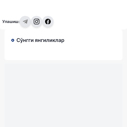
Улашиш:
Сўнгги янгиликлар