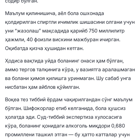
содир бўлган.
Маълум қилинишича, аёл бола ошхонада
қолдирилган спиртли ичимлик шишасини олгани учун
уни “жазолаш” мақсадида қарийб 750 миллилитр
ҳажмли, 40 фоизли вискини мажбуран ичирган.
Оқибатда қизча ҳушидан кетган.
Ҳодиса вақтида уйда боланинг онаси ҳам бўлган,
аммо тергов талқинига кўра, у вазиятга аралашмаган
ва болани ҳимоя қилишга уринмаган. Шу сабаб унга
нисбатан ҳам айблов қўйилган.
Воқеа тез тиббий ёрдам чақирилгандан сўнг маълум
бўлган. Шифокорлар етиб келганида, бола ҳушсиз
ҳолатда эди. Суд-тиббий экспертиза хулосасига
кўра, боланинг қонидаги алкоголь миқдори 0,680
промиллени ташкил этган — бу ҳатто катталар учун