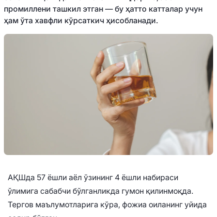
промиллени ташкил этган — бу ҳатто катталар учун
ҳам ўта хавфли кўрсаткич ҳисобланади.
АҚШда 57 ёшли аёл ўзининг 4 ёшли набираси
ўлимига сабабчи бўлганликда гумон қилинмоқда.
Тергов маълумотларига кўра, фожиа оиланинг уйида