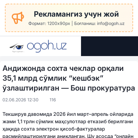
Рекламангиз учун жой
Формат: 1200x90px | Боғланиш: info@ogoh.uz
Андижонда сохта чеклар орқали
35,1 млрд сўмлик “кешбэк”
ўзлаштирилган — Бош прокуратура
02.06.2026 12:30
116
Текширув давомида 2026 йил март–апрель ойларида
жами 1,1 трлн сўмлик маҳсулотлар етказиб берилгани
ҳақида сохта электрон ҳисоб-фактуралар
расмийлаштирилгани аниқланган. Шу асосда “онлайн