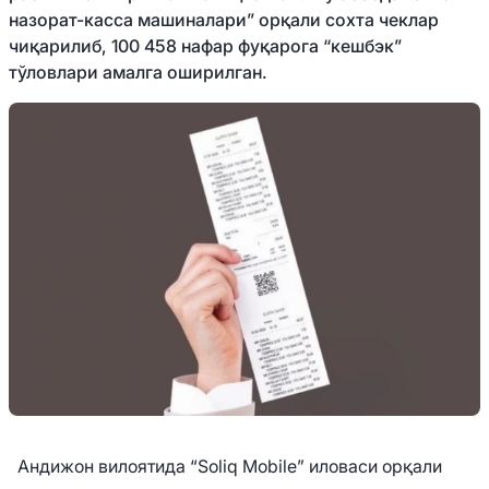
назорат-касса машиналари” орқали сохта чеклар
чиқарилиб, 100 458 нафар фуқарога “кешбэк”
тўловлари амалга оширилган.
Андижон вилоятида “Soliq Mobile” иловаси орқали