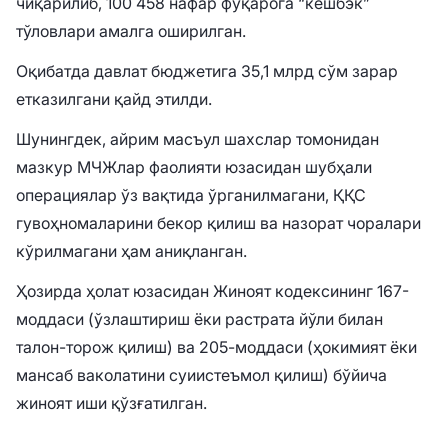
чиқарилиб, 100 458 нафар фуқарога “кешбэк”
тўловлари амалга оширилган.
Оқибатда давлат бюджетига 35,1 млрд сўм зарар
етказилгани қайд этилди.
Шунингдек, айрим масъул шахслар томонидан
мазкур МЧЖлар фаолияти юзасидан шубҳали
операциялар ўз вақтида ўрганилмагани, ҚҚС
гувоҳномаларини бекор қилиш ва назорат чоралари
кўрилмагани ҳам аниқланган.
Ҳозирда ҳолат юзасидан Жиноят кодексининг 167-
моддаси (ўзлаштириш ёки растрата йўли билан
талон-торож қилиш) ва 205-моддаси (ҳокимият ёки
мансаб ваколатини суиистеъмол қилиш) бўйича
жиноят иши қўзғатилган.