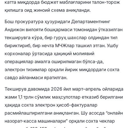
катта миқдорда бюджет маблағларини талон-торож
қилишга оид жиноий схема аниқланди.
Бош прокуратура ҳузуридаги Департаментнинг
Андижон вилояти бошқармаси томонидан ўтказилган
текширувга кўра, бир гуруҳ шахслар олдиндан тил
бириктириб, бир нечта МЧЖлар ташкил этган. Ушбу
корхоналар ўртасида ҳақиқий молиявий
операциялар амалга оширилмаган бўлса-да,
электрон тизимлар орқали йирик миқдордаги сохта
савдо айланмаси яратилган.
Текширув давомида 2026 йил март–апрель ойларида
жами 1,1 трлн сўмлик маҳсулотлар етказиб берилгани
ҳақида сохта электрон ҳисоб-фактуралар
расмийлаштирилгани аниқланган. Шу асосда “онлайн
назорат-касса машиналари” орқали сохта чеклар