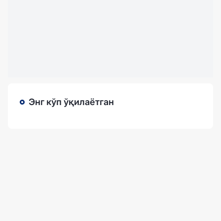
Энг кўп ўқилаётган