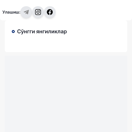
Улашиш:
Сўнгги янгиликлар