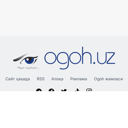
Сайт ҳақида
RSS
Алоқа
Реклама
Ogoh жамоаси
«OGOH.UZ»
сайтида эълон қилинган материаллардан
нусха кўчириш, тарқатиш ва бошқа шаклларда фойдаланиш
фақат таҳририят ёзма розилиги билан амалга оширилиши
мумкин.