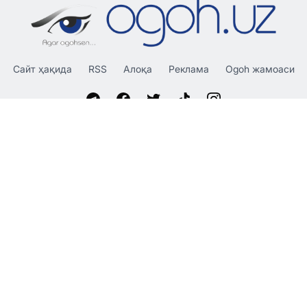
Сайт ҳақида
RSS
Алоқа
Реклама
Ogoh жамоаси
«OGOH.UZ»
сайтида эълон қилинган материаллардан
нусха кўчириш, тарқатиш ва бошқа шаклларда фойдаланиш
фақат таҳририят ёзма розилиги билан амалга оширилиши
мумкин.
© 2026 Ogoh.uz
Таҳририят:
Ҳамкорлик учун: