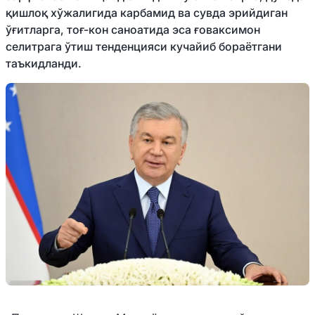
қишлоқ хўжалигида карбамид ва сувда эрийдиган
ўғитларга, тоғ-кон саноатида эса ғоваксимон
селитрага ўтиш тенденцияси кучайиб бораётгани
таъкидланди.