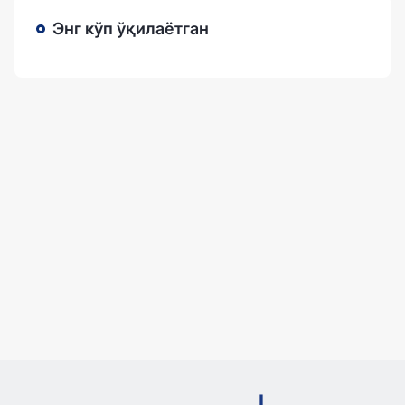
Энг кўп ўқилаётган