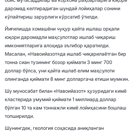
даромад келтирадиган шундай лойиҳалар сонини
кўпайтириш зарурлиги кўрсатиб ўтилди.
Йиғилишда хомашёни чуқур қайта ишлаш орқали
юқори даромадли маҳсулотлар ишлаб чиқариш
имкониятларига алоҳида эътибор қаратилди.
Масалан, «Навоийазот»да ишлаб чиқарилаётган бир
тонна сиан тузининг бозор қиймати 3 минг 700
доллар бўлса, уни қайта ишлаб елим маҳсулоти
олинганда қиймати 8 минг долларгача етиши мумкин.
Шу муносабат билан «Навоийазот» ҳузуридаги кимё
кластерида умумий қиймати 1 миллиард доллар
бўлган 10 та кам тоннажли кимё лойиҳасини бошлаш
топширилди.
Шунингдек, геология соҳасида аниқланган