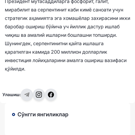
Президент мутасаддиларга фосфорит, галит,
мирабилит ва серпентинит каби кимё саноати учун
стратегик аҳамиятга эга хомашёлар захирасини икки
баробар ошириш бўйича уч йиллик дастур ишлаб
чиқиш ва амалий ишларни бошлашни топширди.
Шунингдек, серпентинитни қайта ишлашга
қаратилган камида 200 миллион долларлик
инвестиция лойиҳаларини амалга ошириш вазифаси
қўйилди.
Улашиш:
Сўнгги янгиликлар