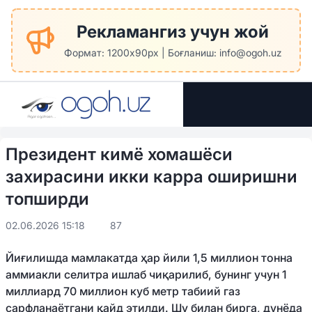
Рекламангиз учун жой
Формат: 1200x90px | Боғланиш: info@ogoh.uz
Президент кимё хомашёси
захирасини икки карра оширишни
топширди
02.06.2026 15:18
87
Йиғилишда мамлакатда ҳар йили 1,5 миллион тонна
аммиакли селитра ишлаб чиқарилиб, бунинг учун 1
миллиард 70 миллион куб метр табиий газ
сарфланаётгани қайд этилди. Шу билан бирга, дунёда