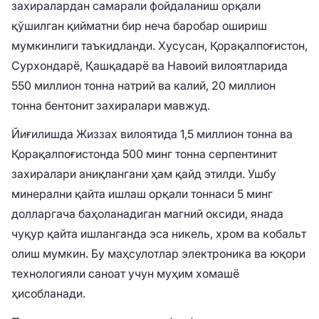
захиралардан самарали фойдаланиш орқали
қўшилган қийматни бир неча баробар ошириш
мумкинлиги таъкидланди. Хусусан, Қорақалпоғистон,
Сурхондарё, Қашқадарё ва Навоий вилоятларида
550 миллион тонна натрий ва калий, 20 миллион
тонна бентонит захиралари мавжуд.
Йиғилишда Жиззах вилоятида 1,5 миллион тонна ва
Қорақалпоғистонда 500 минг тонна серпентинит
захиралари аниқлангани ҳам қайд этилди. Ушбу
минерални қайта ишлаш орқали тоннаси 5 минг
долларгача баҳоланадиган магний оксиди, янада
чуқур қайта ишланганда эса никель, хром ва кобальт
олиш мумкин. Бу маҳсулотлар электроника ва юқори
технологияли саноат учун муҳим хомашё
ҳисобланади.