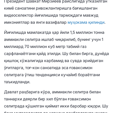
Президент Шавкат Мирзиёев раислигида ўтказилган
кимё саноатини ривожлантиришга бағишланган
видеоселектор йиғилишида тармоқдаги мавжуд
имкониятлар ва янги вазифалар
муҳокама қилинди
.
Йиғилишда мамлакатда ҳар йили 1,5 миллион тонна
аммиакли селитра ишлаб чиқарилиб, бунинг учун 1
миллиард 70 миллион куб метр табиий газ
сарфланаётгани қайд этилди. Шу билан бирга, дунёда
қишлоқ хўжалигида карбамид ва сувда эрийдиган
ўғитларга, тоғ-кон саноатида эса ғоваксимон
селитрага ўтиш тенденцияси кучайиб бораётгани
таъкидланди.
Давлат раҳбарига кўра, аммиакли селитра билан
таннархи деярли бир хил бўлган ғоваксимон
селитрада қўшилган қиймат икки баробар юқори. Шу
боис мутасаддилар ва корхона раҳбарларига юқори