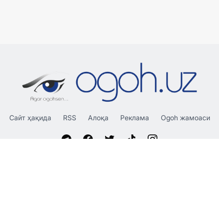
Сайт ҳақида
RSS
Алоқа
Реклама
Ogoh жамоаси
«OGOH.UZ»
сайтида эълон қилинган материаллардан
нусха кўчириш, тарқатиш ва бошқа шаклларда фойдаланиш
фақат таҳририят ёзма розилиги билан амалга оширилиши
мумкин.
© 2026 Ogoh.uz