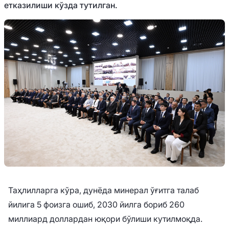
етказилиши кўзда тутилган.
Таҳлилларга кўра, дунёда минерал ўғитга талаб
йилига 5 фоизга ошиб, 2030 йилга бориб 260
миллиард доллардан юқори бўлиши кутилмоқда.