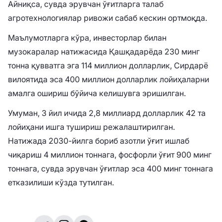
Айниқса, сувда эрувчан ўғитларга талаб
агротехнологиялар ривожи сабаб кескин ортмоқда.
Маълумотларга кўра, инвесторлар билан
музокаралар натижасида Қашқадарёда 230 минг
тонна қувватга эга 114 миллион долларлик, Сирдарё
вилоятида эса 400 миллион долларлик лойиҳаларни
амалга ошириш бўйича келишувга эришилган.
Умуман, 3 йил ичида 2,8 миллиард долларлик 42 та
лойиҳани ишга тушириш режалаштирилган.
Натижада 2030-йилга бориб азотли ўғит ишлаб
чиқариш 4 миллион тоннага, фосфорли ўғит 900 минг
тоннага, сувда эрувчан ўғитлар эса 400 минг тоннага
етказилиши кўзда тутилган.