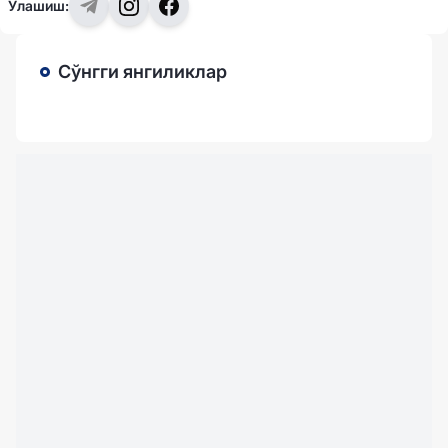
Улашиш:
Сўнгги янгиликлар