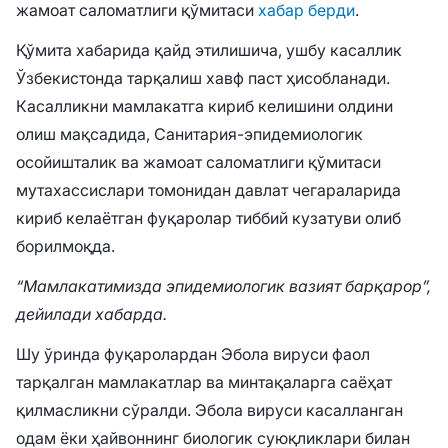
жамоат саломатлиги қўмитаси
хабар берди
.
Қўмита хабарида қайд этилишича, ушбу касаллик
Ўзбекистонда тарқалиш хавф паст ҳисобланади.
Касалликни мамлакатга кириб келишини олдини
олиш мақсадида, Санитария-эпидемиологик
осойишталик ва жамоат саломатлиги қўмитаси
мутахассислари томонидан давлат чегараларида
кириб келаётган фуқаролар тиббий кузатуви олиб
борилмоқда.
“Мамлакатимизда эпидемиологик вазият барқарор”,
дейилади хабарда.
Шу ўринда фуқаролардан Эбола вируси фаол
тарқалган мамлакатлар ва минтақаларга саёҳат
қилмасликни сўралди. Эбола вируси касалланган
одам ёки ҳайвоннинг биологик суюқликлари билан