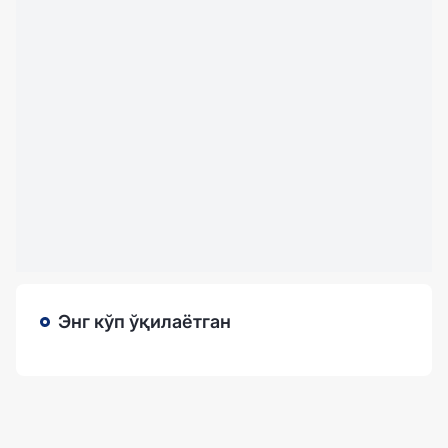
Энг кўп ўқилаётган