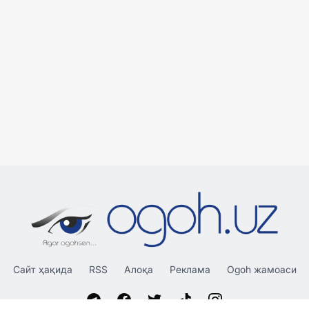
Сайт ҳақида
RSS
Алоқа
Реклама
Ogoh жамоаси