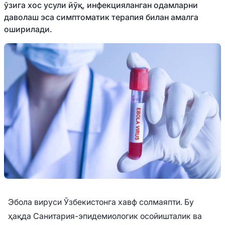
ўзига хос усули йўқ, инфекцияланган одамларни
даволаш эса симптоматик терапия билан амалга
оширилади.
Эбола вируси Ўзбекистонга хавф солмаяпти. Бу
ҳақда Санитария-эпидемиологик осойишталик ва