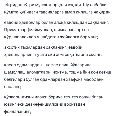
тўғридан тўғри мулоқот орқали юқади. Шу сабабли
қўмита қуйидаги тавсияларга амал қилишга чақирди:
ёввойи ҳайвонлар билан алоқа қилишдан сақланинг:
Приматлар (маймунлар, шимпанзелар) ва
кўршапалаклар яшайдиган жойларга борманг;
экзотик таомлардан сақланинг: ёввойи
ҳайвонларнинг гўшти ёки хом овқатларни еманг;
касал одамлардан – нафас олиш йўлларида
шамоллаш аломатлари, иситма, тошма ёки қон кетиш
белгилари бўлган одамлардан хавфсиз масофани
сақланг;
қўлларингизни иложи борича тез-тез совун билан
ювинг ёки дезинфекцияловчи воситадан
фойдаланинг;