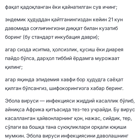
фақат қадоқланган ёки қайнатилган сув ичинг;
эндемик ҳудуддан қайтганингиздан кейин 21 кун
давомида соғлиғингизни диққат билан кузатиб
боринг (бу стандарт инкубация даври);
агар сизда иситма, ҳолсизлик, қусиш ёки диарея
пайдо бўлса, дарҳол тиббий ёрдамга мурожаат
қилинг;
агар яқинда эпидемия хавфи бор ҳудудга саёҳат
қилган бўлсангиз, шифокорингизга хабар беринг.
Эбола вируси — инфекцияси жиддий касаллик бўлиб,
айниқса Африка қитъасида тез-тез учрайди. Бу вирус
касалланган ҳайвонларнинг қон, нажас, сийдик, тер,
сўлаги ва бошқа тана суюқликлари орқали юқиши
мумкин. Эбола вируси инфекциясини даволашнинг