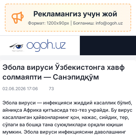
Рекламангиз учун жой
Формат: 1200x90px | Боғланиш: info@ogoh.uz
Эбола вируси Ўзбекистонга хавф
солмаяпти — Санэпидқўм
02.06.2026 17:06
73
Эбола вируси — инфекцияси жиддий касаллик бўлиб,
айниқса Африка қитъасида тез-тез учрайди. Бу вирус
касалланган ҳайвонларнинг қон, нажас, сийдик, тер,
сўлаги ва бошқа тана суюқликлари орқали юқиши
мумкин. Эбола вируси инфекциясини даволашнинг