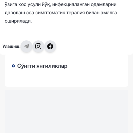
ўзига хос усули йўқ, инфекцияланган одамларни
даволаш эса симптоматик терапия билан амалга
оширилади.
Улашиш:
Сўнгги янгиликлар