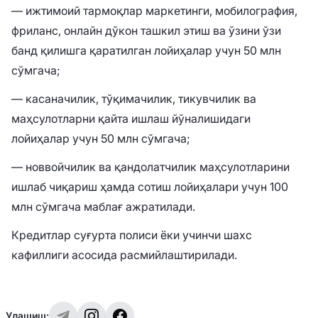
— ижтимоий тармоқлар маркетинги, мобилография,
фриланс, онлайн дўкон ташкил этиш ва ўзини ўзи
банд қилишга қаратилган лойиҳалар учун 50 млн
сўмгача;
— касаначилик, тўқимачилик, тикувчилик ва
маҳсулотларни қайта ишлаш йўналишидаги
лойиҳалар учун 50 млн сўмгача;
— новвойчилик ва қандолатчилик маҳсулотларини
ишлаб чиқариш ҳамда сотиш лойиҳалари учун 100
млн сўмгача маблағ ажратилади.
Кредитлар суғурта полиси ёки учинчи шахс
кафиллиги асосида расмийлаштирилади.
Улашиш: