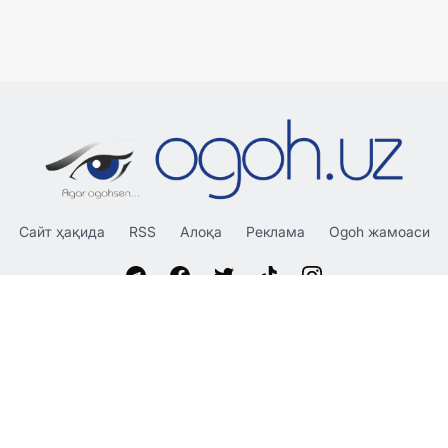
Сайт ҳақида
RSS
Алоқа
Реклама
Ogoh жамоаси
«OGOH.UZ»
сайтида эълон қилинган материаллардан
нусха кўчириш, тарқатиш ва бошқа шаклларда фойдаланиш
фақат таҳририят ёзма розилиги билан амалга оширилиши
мумкин.
© 2026 Ogoh.uz