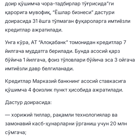
доир қўшимча чора-тадбирлар тўғрисида”ги
қарорига мувофиқ, “Ёшлар бизнеси” дастури
доирасида 31 ёшга тўлмаган фуқароларга имтиёзли
кредитлар ажратилади.
Унга кўра, АТ “Алоқабанк” томонидан кредитлар 7
йилгача муддатга берилади. Бунда асосий қарз
бўйича 1 йилгача, фоиз тўловлари бўйича эса 3 ойгача
имтиёзли давр белгиланади.
Кредитлар Марказий банкнинг асосий ставкасига
қўшимча 4 фоизлик пункт ҳисобида ажратилади.
Дастур доирасида:
— хорижий тиллар, рақамли технологиялар ва
замонавий касб-ҳунарларни ўрганиш учун 20 млн
сўмгача;