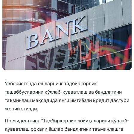
Ўзбекистонда ёшларнинг тадбиркорлик
ташаббусларини қўллаб-қувватлаш ва бандлигини
таъминлаш мақсадида янги имтиёзли кредит дастури
жорий этилди.
Президентнинг “Тадбиркорлик лойиҳаларини қўллаб-
қувватлаш орқали ёшлар бандлигини таъминлашга