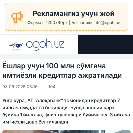
Рекламангиз учун жой
Формат: 1200x90px | Боғланиш: info@ogoh.uz
Ёшлар учун 100 млн сўмгача
имтиёзли кредитлар ажратилади
03.06.2026 08:16
104
Унга кўра, АТ “Алоқабанк” томонидан кредитлар 7
йилгача муддатга берилади. Бунда асосий қарз
бўйича 1 йилгача, фоиз тўловлари бўйича эса 3 ойгача
имтиёзли давр белгиланади.