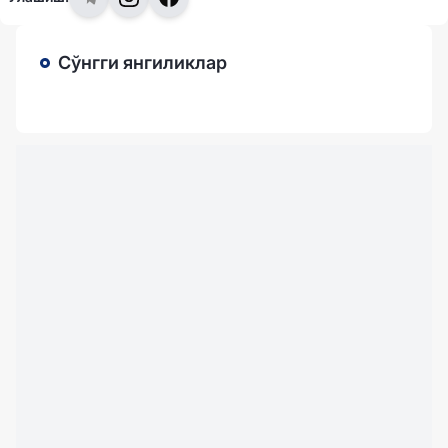
Сўнгги янгиликлар