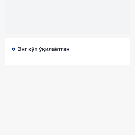
Энг кўп ўқилаётган