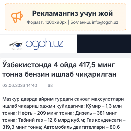
Рекламангиз учун жой
Формат: 1200x90px | Боғланиш: info@ogoh.uz
Ўзбекистонда 4 ойда 417,5 минг
тонна бензин ишлаб чиқарилган
03.06.2026 14:40
68
Мазкур даврда айрим турдаги саноат маҳсулотлари
ишлаб чиқариш ҳажми қуйидагича: Кўмир – 1,3 млн
тонна; Нефть – 209 минг тонна; Дизель – 381 минг
тонна; Табиий газ – 12,6 млрд куб.м; Газ конденсати –
319,3 минг тонна; Автомобиль двигателлари – 80,6