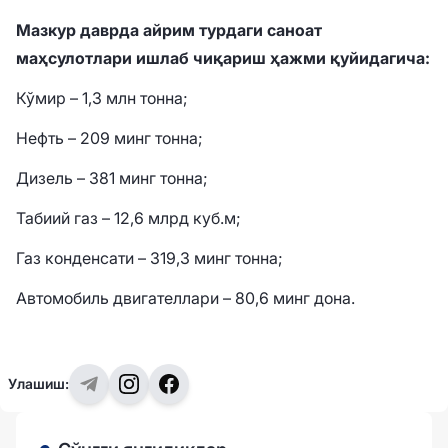
Мазкур даврда айрим турдаги саноат
маҳсулотлари ишлаб чиқариш ҳажми қуйидагича:
Кўмир – 1,3 млн тонна;
Нефть – 209 минг тонна;
Дизель – 381 минг тонна;
Табиий газ – 12,6 млрд куб.м;
Газ конденсати – 319,3 минг тонна;
Автомобиль двигателлари – 80,6 минг дона.
Улашиш: