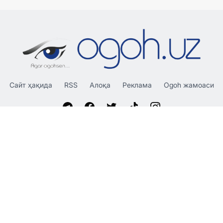
Сайт ҳақида
RSS
Алоқа
Реклама
Ogoh жамоаси
«OGOH.UZ»
сайтида эълон қилинган материаллардан
нусха кўчириш, тарқатиш ва бошқа шаклларда фойдаланиш
фақат таҳририят ёзма розилиги билан амалга оширилиши
мумкин.
© 2026 Ogoh.uz
Таҳририят:
Ҳамкорлик учун: