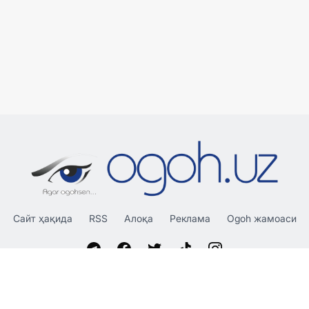
Сайт ҳақида
RSS
Алоқа
Реклама
Ogoh жамоаси
«OGOH.UZ»
сайтида эълон қилинган материаллардан
нусха кўчириш, тарқатиш ва бошқа шаклларда фойдаланиш