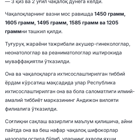
— 3 қиз ва 2 ўғил чақалоқ дунёга келди.
Чақалоқларнинг вазни мос равишда
1450 грамм,
1605 грамм, 1495 грамм, 1585 грамм ва 1205
грамм
ни ташкил қилди.
Туғуруқ жараёни тажрибали акушер-гинекологлар,
неонатологлар ва реаниматологлар иштирокида
муваффақиятли ўтказилди.
Она ва чақалоқларга ихтисослаштирилган тиббий
ёрдам кўрсатиш мақсадида улар Республика
ихтисослаштирилган она ва бола саломатлиги илмий-
амалий тиббиёт марказининг Андижон вилояти
филиалига ўтказилди.
Соғлиқни сақлаш вазирлиги маълум қилишича, айни
пайтда она ва беш нафар чақалоқ шифокорлар
назорати остида бўлиб, уларнинг аҳволи яхши.