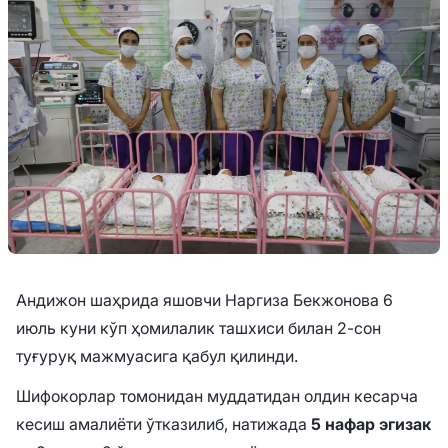
Андижон шаҳрида яшовчи Наргиза Бекжонова 6
июль куни кўп ҳомилалик ташхиси билан 2-сон
туғуруқ мажмуасига қабул қилинди.
Шифокорлар томонидан муддатидан олдин кесарча
кесиш амалиёти ўтказилиб, натижада
5 нафар эгизак