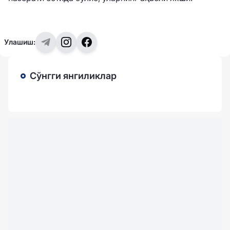
Улашиш:
Сўнгги янгиликлар