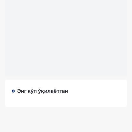
Энг кўп ўқилаётган