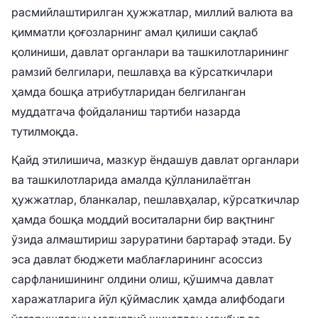
расмийлаштирилган ҳужжатлар, миллий валюта ва
қимматли қоғозларнинг амал қилиши сақлаб
қолиниши, давлат органлари ва ташкилотларининг
рамзий белгилари, пешлавҳа ва кўрсаткичлари
ҳамда бошқа атрибутларидан белгиланган
муддатгача фойдаланиш тартиби назарда
тутилмоқда.
Қайд этилишича, мазкур ёндашув давлат органлари
ва ташкилотларида амалда қўлланилаётган
ҳужжатлар, бланкалар, пешлавҳалар, кўрсаткичлар
ҳамда бошқа моддий воситаларни бир вақтнинг
ўзида алмаштириш заруратини бартараф этади. Бу
эса давлат бюджети маблағларининг асоссиз
сарфланишининг олдини олиш, қўшимча давлат
харажатларига йўл қўймаслик ҳамда алифбодаги