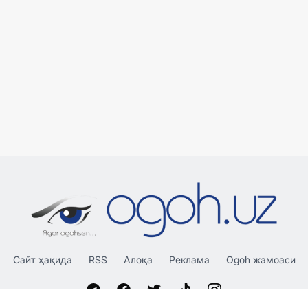
Сайт ҳақида
RSS
Алоқа
Реклама
Ogoh жамоаси