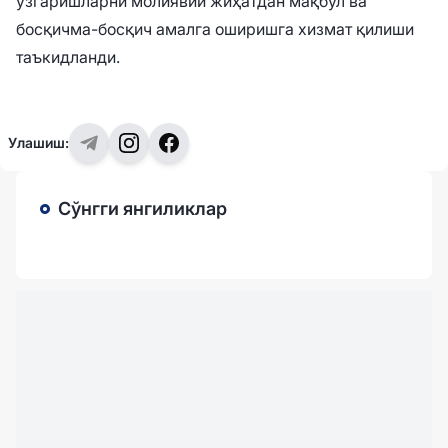
ўзгаришларни молиявий жиҳатдан мақбул ва
босқичма-босқич амалга оширишга хизмат қилиши
таъкидланди.
Улашиш:
Сўнгги янгиликлар