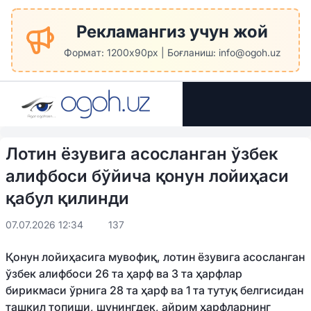
Рекламангиз учун жой
Формат: 1200x90px | Боғланиш: info@ogoh.uz
Лотин ёзувига асосланган ўзбек
алифбоси бўйича қонун лойиҳаси
қабул қилинди
07.07.2026 12:34
137
Қонун лойиҳасига мувофиқ, лотин ёзувига асосланган
ўзбек алифбоси 26 та ҳарф ва 3 та ҳарфлар
бирикмаси ўрнига 28 та ҳарф ва 1 та тутуқ белгисидан
ташкил топиши, шунингдек, айрим ҳарфларнинг