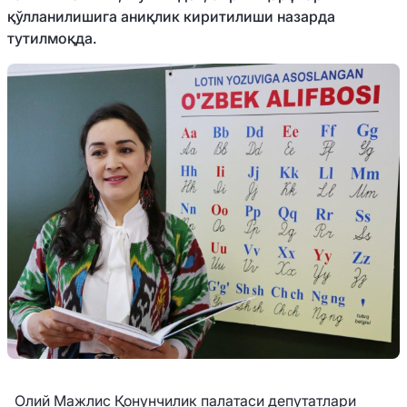
қўлланилишига аниқлик киритилиши назарда
тутилмоқда.
Олий Мажлис Қонунчилик палатаси депутатлари