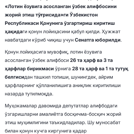
«Лотин ёзувига асосланган ўзбек алифбосини
жорий этиш тўғрисида»ги Ўзбекистон
Республикаси Қонунига ўзгартириш киритиш
ҳақида
ги қонун лойиҳасини қабул қилди. Ҳужжат
навбатдаги кўриб чиқиш учун
Сенатга юборилди
.
Қонун лойиҳасига мувофиқ, лотин ёзувига
асосланган ўзбек алифбоси
26 та ҳарф ва 3 та
ҳарфлар бирикмаси
ўрнига
28 та ҳарф ва 1 та тутуқ
белгиси
дан ташкил топиши, шунингдек, айрим
ҳарфларнинг қўлланилишига аниқлик киритилиши
назарда тутилмоқда.
Муҳокамалар давомида депутатлар алифбодаги
ўзгаришларни амалиётга босқичма-босқич жорий
этиш муҳимлигини таъкидладилар. Шу муносабат
билан қонун кучга киргунига қадар