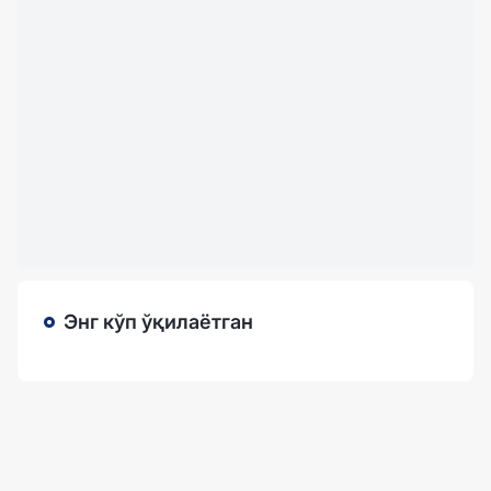
Энг кўп ўқилаётган