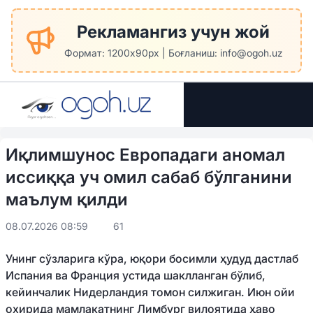
Рекламангиз учун жой
Формат: 1200x90px | Боғланиш: info@ogoh.uz
Иқлимшунос Европадаги аномал
иссиққа уч омил сабаб бўлганини
маълум қилди
08.07.2026 08:59
61
Унинг сўзларига кўра, юқори босимли ҳудуд дастлаб
Испания ва Франция устида шаклланган бўлиб,
кейинчалик Нидерландия томон силжиган. Июн ойи
охирида мамлакатнинг Лимбург вилоятида ҳаво