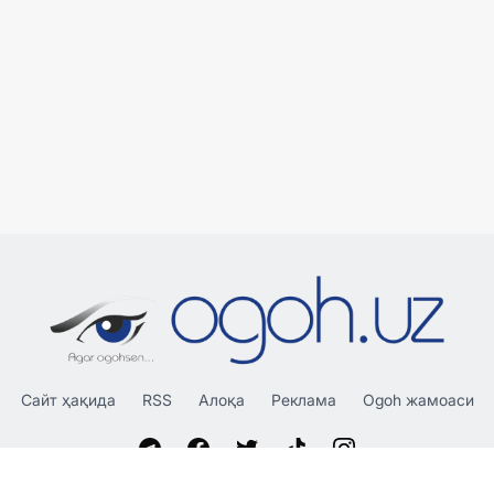
Сайт ҳақида
RSS
Алоқа
Реклама
Ogoh жамоаси