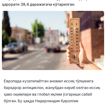
ҳарорати 39,4 даражагача кўтарилган.
Европада кузатилаётган аномал иссиқ тўлқинига
барқарор антициклон, жанубдан кириб келган иссиқ
ҳаво оқимлари ва глобал иқлим ўзгариши сабаб
бўлган. Бу ҳақда Нидерландия Қироллик