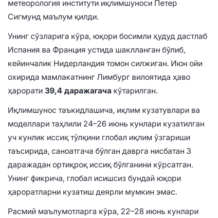
метеорология институти иқлимшуноси Петер
Сигмунд маълум қилди.
Унинг сўзларига кўра, юқори босимли ҳудуд дастлаб
Испания ва Франция устида шаклланган бўлиб,
кейинчалик Нидерландия томон силжиган. Июн ойи
охирида мамлакатнинг Лимбург вилоятида ҳаво
ҳарорати
39,4 даражагача
кўтарилган.
Иқлимшунос таъкидлашича, иқлим кузатувлари ва
моделлари таҳлили 24–26 июнь кунлари кузатилган
уч кунлик иссиқ тўлқини глобал иқлим ўзгариши
таъсирида, саноатгача бўлган даврга нисбатан 3
даражадан ортиқроқ иссиқ бўлганини кўрсатган.
Унинг фикрича, глобал исишсиз бундай юқори
ҳароратларни кузатиш деярли мумкин эмас.
Расмий маълумотларга кўра, 22–28 июнь кунлари