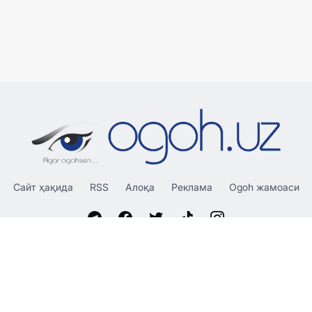
Сайт ҳақида
RSS
Алоқа
Реклама
Ogoh жамоаси
«OGOH.UZ»
сайтида эълон қилинган материаллардан
нусха кўчириш, тарқатиш ва бошқа шаклларда фойдаланиш
фақат таҳририят ёзма розилиги билан амалга оширилиши
мумкин.