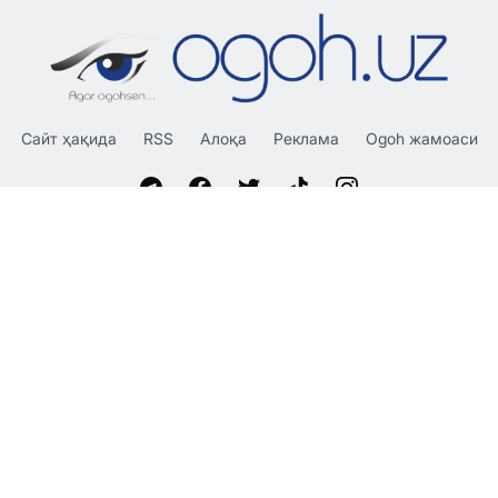
Сайт ҳақида
RSS
Алоқа
Реклама
Ogoh жамоаси
«OGOH.UZ»
сайтида эълон қилинган материаллардан
нусха кўчириш, тарқатиш ва бошқа шаклларда фойдаланиш
фақат таҳририят ёзма розилиги билан амалга оширилиши
мумкин.
© 2026 Ogoh.uz
Таҳририят:
Ҳамкорлик учун: