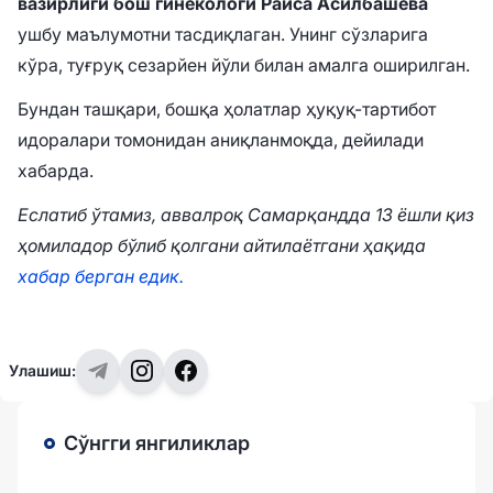
вазирлиги бош гинекологи Раиса Асилбашева
ушбу маълумотни тасдиқлаган. Унинг сўзларига
кўра, туғруқ сезарйен йўли билан амалга оширилган.
Бундан ташқари, бошқа ҳолатлар ҳуқуқ-тартибот
идоралари томонидан аниқланмоқда, дейилади
хабарда.
Еслатиб ўтамиз, аввалроқ Самарқандда 13 ёшли қиз
ҳомиладор бўлиб қолгани айтилаётгани ҳақида
хабар берган едик.
Улашиш:
Сўнгги янгиликлар