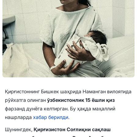
Қирғистоннинг Бишкек шаҳрида Наманган вилоятида
рўйхатга олинган
ўзбекистонлик 15 ёшли қиз
фарзанд дунёга келтирган. Бу ҳақда маҳаллий
нашрларда
хабар берилди.
Шунингдек,
Қирғизистон Соғлиқни сақлаш