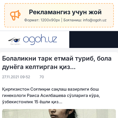
Рекламангиз учун жой
Формат: 1200x90px | Боғланиш: info@ogoh.uz
Болаликни тарк етмай туриб, бола
дунёга келтирган қиз...
27.11.2021 09:52
70
Қирғизистон Соғлиқни сақлаш вазирлиги бош
гинекологи Раиса Асилбашева сўзларига кўра,
ўзбекистонлик 15 ёшли қиз...