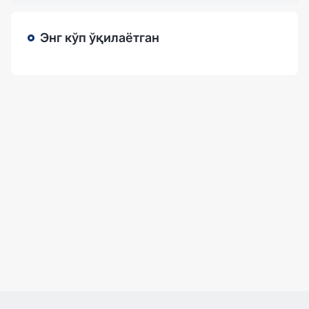
Энг кўп ўқилаётган