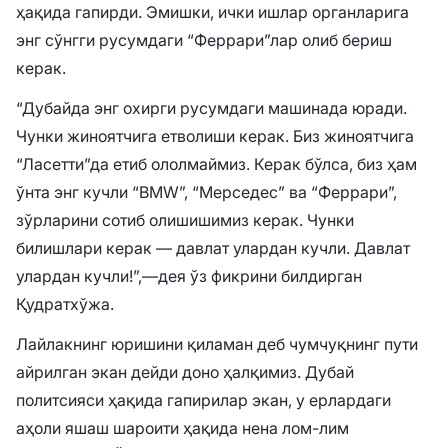
ҳақида гапирди. Эмишки, ички ишлар органларига
энг сўнгги русумдаги “Феррари”лар олиб бериш
керак.
“Дубайда энг охирги русумдаги машинада юради.
Чунки жиноятчига етволиши керак. Биз жиноятчига
“Ласетти”да етиб ололмаймиз. Керак бўлса, биз ҳам
ўнта энг кучли “BMW”, “Мерседес” ва “Феррари”,
зўрларини сотиб олишишимиз керак. Чунки
билишлари керак — давлат улардан кучли. Давлат
улардан кучли!”,—дея ўз фикрини билдирган
Қудратхўжа.
Лайлакнинг юришини қиламан деб чумчуқнинг пути
айрилган экан дейди доно ҳалқимиз. Дубай
политсияси ҳақида гапирилар экан, у ерлардаги
аҳоли яшаш шароити ҳақида нена лом-лим