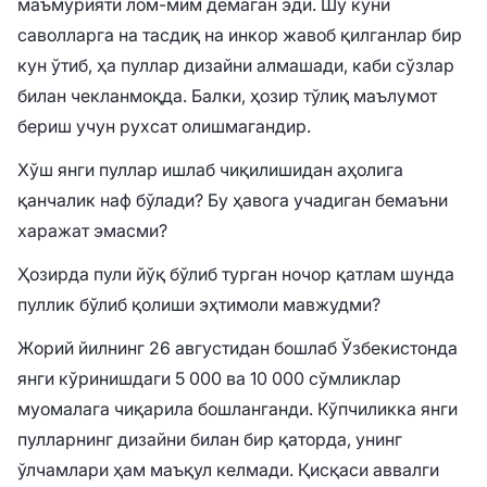
маъмурияти лом-мим демаган эди. Шу куни
саволларга на тасдиқ на инкор жавоб қилганлар бир
кун ўтиб, ҳа пуллар дизайни алмашади, каби сўзлар
билан чекланмоқда. Балки, ҳозир тўлиқ маълумот
бериш учун рухсат олишмагандир.
Хўш янги пуллар ишлаб чиқилишидан аҳолига
қанчалик наф бўлади? Бу ҳавога учадиган бемаъни
харажат эмасми?
Ҳозирда пули йўқ бўлиб турган ночор қатлам шунда
пуллик бўлиб қолиши эҳтимоли мавжудми?
Жорий йилнинг 26 августидан бошлаб Ўзбекистонда
янги кўринишдаги 5 000 ва 10 000 сўмликлар
муомалага чиқарила бошланганди. Кўпчиликка янги
пулларнинг дизайни билан бир қаторда, унинг
ўлчамлари ҳам маъқул келмади. Қисқаси аввалги