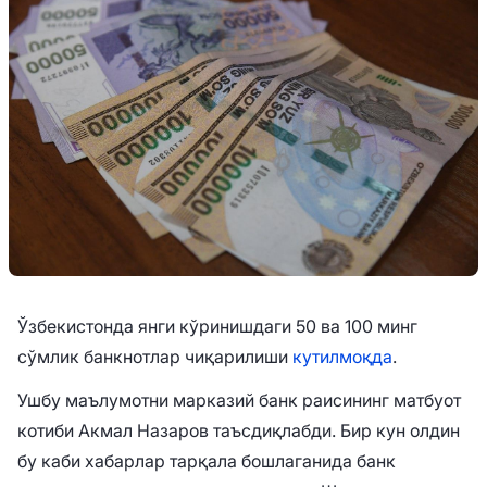
Ўзбекистонда янги кўринишдаги 50 ва 100 минг
сўмлик банкнотлар чиқарилиши
кутилмоқда
.
Ушбу маълумотни марказий банк раисининг матбуот
котиби Акмал Назаров таъсдиқлабди. Бир кун олдин
бу каби хабарлар тарқала бошлаганида банк