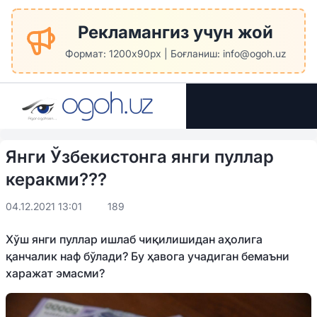
Рекламангиз учун жой
Формат: 1200x90px | Боғланиш: info@ogoh.uz
Янги Ўзбекистонга янги пуллар
керакми???
04.12.2021 13:01
189
Хўш янги пуллар ишлаб чиқилишидан аҳолига
қанчалик наф бўлади? Бу ҳавога учадиган бемаъни
харажат эмасми?