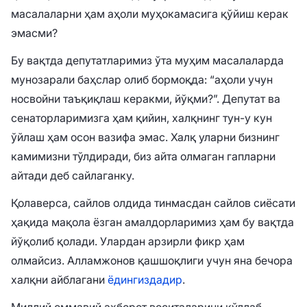
масалаларни ҳам аҳоли муҳокамасига қўйиш керак
эмасми?
Бу вақтда депутатларимиз ўта муҳим масалаларда
мунозарали баҳслар олиб бормоқда: “аҳоли учун
носвойни таъқиқлаш керакми, йўқми?”. Депутат ва
сенаторларимизга ҳам қийин, халқнинг тун-у кун
ўйлаш ҳам осон вазифа эмас. Халқ уларни бизнинг
камимизни тўлдиради, биз айта олмаган гапларни
айтади деб сайлаганку.
Қолаверса, сайлов олдида тинмасдан сайлов сиёсати
ҳақида мақола ёзган амалдорларимиз ҳам бу вақтда
йўқолиб қолади. Улардан арзирли фикр ҳам
олмайсиз. Алламжонов қашшоқлиги учун яна бечора
халқни айблагани
ёдингиздадир
.
Миллий оммавий ахборот воситаларини қўллаб-