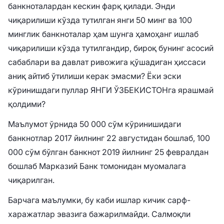
банкноталардан кескин фарқ қилади. Энди
чиқарилиши кўзда тутилган янги 50 минг ва 100
минглик банкноталар ҳам шунга ҳамоҳанг ишлаб
чиқарилиши кўзда тутилгандир, бироқ бунинг асосий
сабаблари ва давлат ривожига қўшадиган ҳиссаси
аниқ айтиб ўтилиши керак эмасми? Ёки эски
кўринишдаги пуллар ЯНГИ ЎЗБЕКИСТОНга ярашмай
қолдими?
Маълумот ўрнида 50 000 сўм кўринишидаги
банкнотлар 2017 йилнинг 22 августидан бошлаб, 100
000 сўм бўлган банкнот 2019 йилнинг 25 февралдан
бошлаб Марказий Банк томонидан муомалага
чиқарилган.
Барчага маълумки, бу каби ишлар кичик сарф-
харажатлар эвазига бажарилмайди. Салмоқли