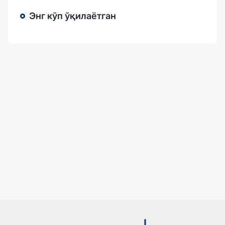
Энг кўп ўқилаётган