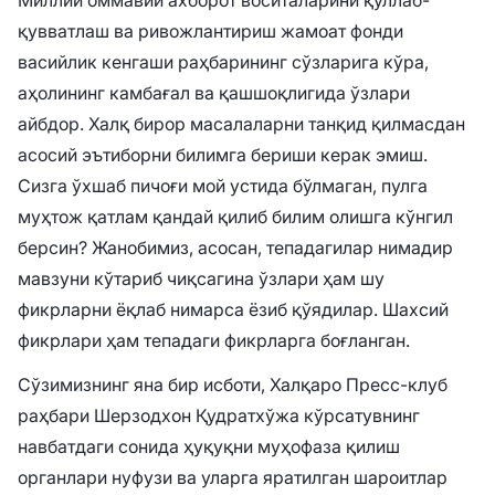
қувватлаш ва ривожлантириш жамоат фонди
васийлик кенгаши раҳбарининг сўзларига кўра,
аҳолининг камбағал ва қашшоқлигида ўзлари
айбдор. Халқ бирор масалаларни танқид қилмасдан
асосий эътиборни билимга бериши керак эмиш.
Сизга ўхшаб пичоғи мой устида бўлмаган, пулга
муҳтож қатлам қандай қилиб билим олишга кўнгил
берсин? Жанобимиз, асосан, тепадагилар нимадир
мавзуни кўтариб чиқсагина ўзлари ҳам шу
фикрларни ёқлаб нимарса ёзиб қўядилар. Шахсий
фикрлари ҳам тепадаги фикрларга боғланган.
Сўзимизнинг яна бир исботи, Халқаро Пресс-клуб
раҳбари Шерзодхон Қудратхўжа кўрсатувнинг
навбатдаги сонида ҳуқуқни муҳофаза қилиш
органлари нуфузи ва уларга яратилган шароитлар