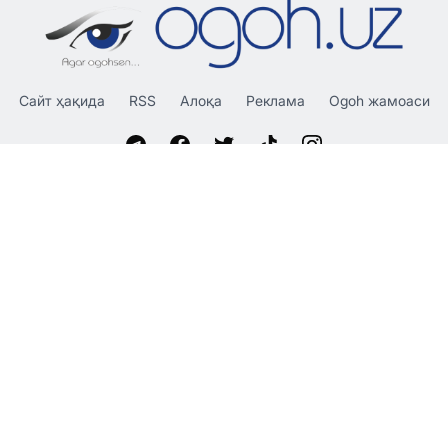
Сайт ҳақида
RSS
Алоқа
Реклама
Ogoh жамоаси
«OGOH.UZ»
сайтида эълон қилинган материаллардан
нусха кўчириш, тарқатиш ва бошқа шаклларда фойдаланиш
фақат таҳририят ёзма розилиги билан амалга оширилиши
мумкин.
© 2026 Ogoh.uz
Таҳририят:
Ҳамкорлик учун: