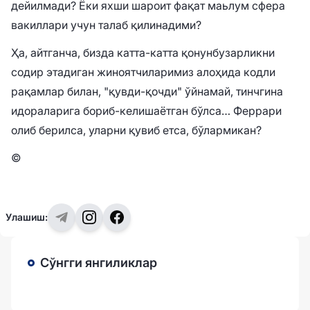
дейилмади? Ёки яхши шароит фақат маьлум сфера
вакиллари учун талаб қилинадими?
Ҳа, айтганча, бизда катта-катта қонунбузарликни
содир этадиган жиноятчиларимиз алоҳида кодли
рақамлар билан, "қувди-қочди" ўйнамай, тинчгина
идораларига бориб-келишаётган бўлса… Феррари
олиб берилса, уларни қувиб етса, бўлармикан?
©
Улашиш:
Сўнгги янгиликлар