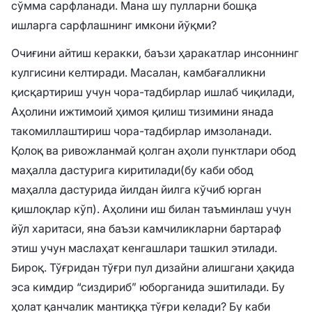
сўмма сарфланади. Мана шу пулларни бошқа
ишларга сарфлашнинг имкони йўқми?
Очиғини айтиш керакки, баъзи ҳаракатлар инсоннинг
кулгисини келтиради. Масалан, камбағалликни
қисқартириш учун чора-тадбирлар ишлаб чиқилади,
Аҳолини ижтимоий ҳимоя қилиш тизимини янада
такомиллаштириш чора-тадбирлар имзоланади.
Қолоқ ва ривожланмай қолган аҳоли пунктлари обод
маҳалла дастурига киритилади(бу каби обод
маҳалла дастурида йилдан йилга кўчиб юрган
қишлоқлар кўп). Аҳолини иш билан таъминлаш учун
йўл харитаси, яна баъзи камчиликларни бартараф
этиш учун маслаҳат кенгашлари ташкил этилади.
Бироқ. Тўғридан тўғри пул дизайни алишгани ҳақида
эса кимдир “сиздириб” юборганида эшитилади. Бу
ҳолат қанчалик мантиққа тўғри келади? Бу каби